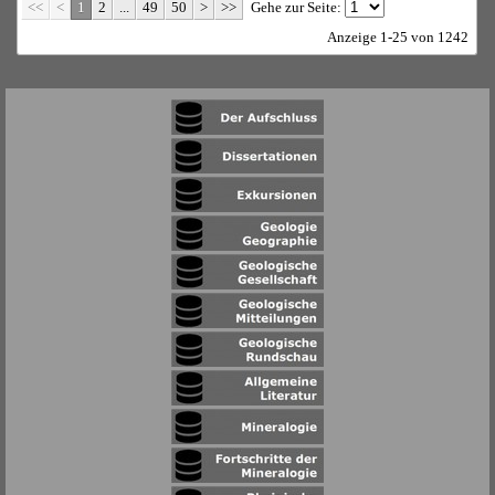
<<
<
1
2
...
49
50
>
>>
Gehe zur Seite:
Anzeige 1-25 von 1242