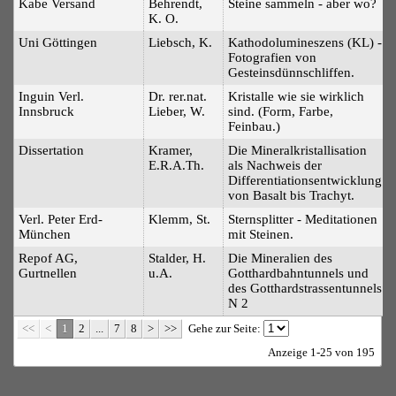
Kabe Versand
Behrendt,
Steine sammeln - aber wo?
K. O.
Uni Göttingen
Liebsch, K.
Kathodolumineszens (KL) -
Fotografien von
Gesteinsdünnschliffen.
Inguin Verl.
Dr. rer.nat.
Kristalle wie sie wirklich
Innsbruck
Lieber, W.
sind. (Form, Farbe,
Feinbau.)
Dissertation
Kramer,
Die Mineralkristallisation
E.R.A.Th.
als Nachweis der
Differentiationsentwicklung
von Basalt bis Trachyt.
Verl. Peter Erd-
Klemm, St.
Sternsplitter - Meditationen
München
mit Steinen.
Repof AG,
Stalder, H.
Die Mineralien des
Gurtnellen
u.A.
Gotthardbahntunnels und
des Gotthardstrassentunnels
N 2
<<
<
1
2
...
7
8
>
>>
Gehe zur Seite:
Anzeige 1-25 von 195