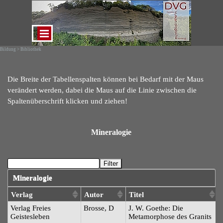
Direkt zum Seiteninhalt
Menü überspringen
Bildung > Bibliothek
Die Breite der Tabellenspalten können bei Bedarf mit der Maus
verändert werden, dabei die Maus auf die Linie zwischen die
Spaltenüberschrift klicken und ziehen!
Mineralogie
Filter
Mineralogie
Verlag
Autor
Titel
Verlag Freies
Brosse, D
J. W. Goethe: Die
Geistesleben
Metamorphose des Granits