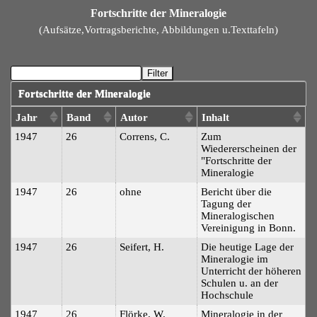
Fortschritte der Mineralogie
(Aufsätze,Vortragsberichte, Abbildungen u.Texttafeln)
Filter
Fortschritte der Mineralogie
Jahr
Band
Autor
Inhalt
1947
26
Correns, C.
Zum
Wiedererscheinen der
"Fortschritte der
Mineralogie
1947
26
ohne
Bericht über die
Tagung der
Mineralogischen
Vereinigung in Bonn.
1947
26
Seifert, H.
Die heutige Lage der
Mineralogie im
Unterricht der höheren
Schulen u. an der
Hochschule
1947
26
Flörke, W.
Mineralogie in der