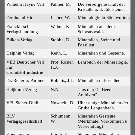
Wilhelm Heyne Verl.
Palmer, M.
Die verborgene Kraft der
Kristalle u. d. Edelsteine.
Ferdinand Hirt
Lieber, W.
Mineralogie in Stichworten.
Franckh`sche
Walnta, K.
Mineralien aus dem
Verlagshandlung
Schwarzwald.
Falken-Verlag
Stobbe, D.
Mineralien, Steine und
Fossilien.
Delphin Verlag
Keith, L.
Mineralien und Gesteine.
VEB Deutscher Verl.
Prof. Rösler.
Lehrbuch der Mineralogie.
Für
H.J.
Grundstoffindustrie
Dr. Reiter u. Partner
Roberts, J.L.
Mineralien u. Fossilien.
Heijkoop Verlag
N.N
"aus den De Beers-
Archiven"
V.B. Sicher-Dittli
Nowacki, D.
Über einige Mineralien der
Grube Lengenbach.
BLV
Schumann,
Mineralien Gesteine.
Verlagsgesellschaft
W.
(Merkmale, Vorkommen u.
Verwendung)
Koenemann
Booth, B.
Steine und Mineralien.