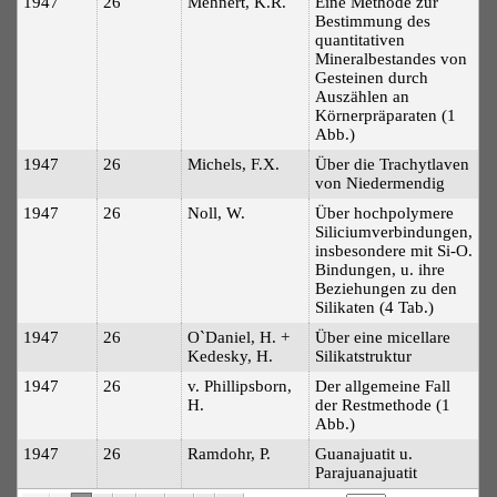
1947
26
Mehnert, K.R.
Eine Methode zur
Bestimmung des
quantitativen
Mineralbestandes von
Gesteinen durch
Auszählen an
Körnerpräparaten (1
Abb.)
1947
26
Michels, F.X.
Über die Trachytlaven
von Niedermendig
1947
26
Noll, W.
Über hochpolymere
Siliciumverbindungen,
insbesondere mit Si-O.
Bindungen, u. ihre
Beziehungen zu den
Silikaten (4 Tab.)
1947
26
O`Daniel, H. +
Über eine micellare
Kedesky, H.
Silikatstruktur
1947
26
v. Phillipsborn,
Der allgemeine Fall
H.
der Restmethode (1
Abb.)
1947
26
Ramdohr, P.
Guanajuatit u.
Parajuanajuatit