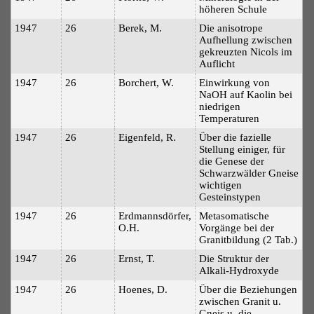
höheren Schule
1947
26
Berek, M.
Die anisotrope
Aufhellung zwischen
gekreuzten Nicols im
Auflicht
1947
26
Borchert, W.
Einwirkung von
NaOH auf Kaolin bei
niedrigen
Temperaturen
1947
26
Eigenfeld, R.
Über die fazielle
Stellung einiger, für
die Genese der
Schwarzwälder Gneise
wichtigen
Gesteinstypen
1947
26
Erdmannsdörfer,
Metasomatische
O.H.
Vorgänge bei der
Granitbildung (2 Tab.)
1947
26
Ernst, T.
Die Struktur der
Alkali-Hydroxyde
1947
26
Hoenes, D.
Über die Beziehungen
zwischen Granit u.
Gneis u. die